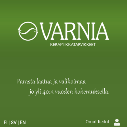
Omat tiedot
FI
|
SV
|
EN