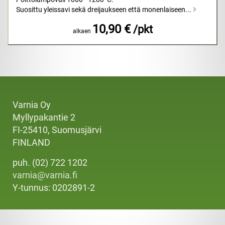
Suosittu yleissavi sekä dreijaukseen että monenlaiseen...
10,90 €
/pkt
alkaen
Varnia Oy
Myllypakantie 2
FI-25410, Suomusjärvi
FINLAND
puh. (02) 722 1202
varnia@varnia.fi
Y-tunnus: 0202891-2