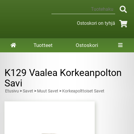
Ostoskori on tyhjä
Tuotteet
Ostoskori
K129 Vaalea Korkeanpolton
Savi
Etusivu
>
Savet
>
Muut Savet
>
Korkeapolttoiset Savet