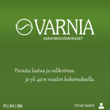
Omat tiedot
FI
|
SV
|
EN