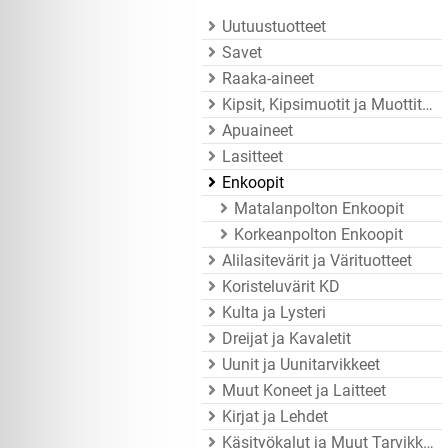
Uutuustuotteet
Savet
Raaka-aineet
Kipsit, Kipsimuotit ja Muottitarvikkeet
Apuaineet
Lasitteet
Enkoopit
Matalanpolton Enkoopit
Korkeanpolton Enkoopit
Alilasitevärit ja Värituotteet
Koristeluvärit KD
Kulta ja Lysteri
Dreijat ja Kavaletit
Uunit ja Uunitarvikkeet
Muut Koneet ja Laitteet
Kirjat ja Lehdet
Käsityökalut ja Muut Tarvikkeet