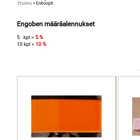
Etusivu
> Enkoopit
Engoben määräalennukset
5
kpl =
5 %
10
kpl =
10 %