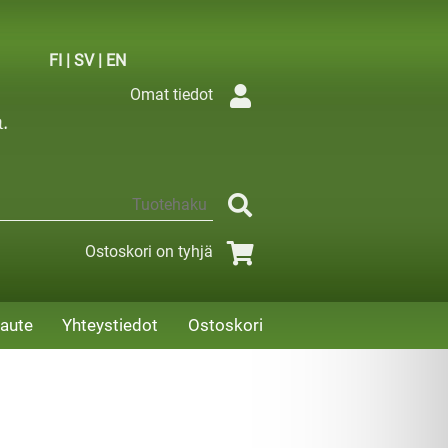
FI
|
SV
|
EN
Omat tiedot
Ostoskori on tyhjä
aute
Yhteystiedot
Ostoskori