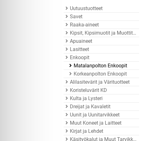
Uutuustuotteet
Savet
Raaka-aineet
Kipsit, Kipsimuotit ja Muottitarvikkeet
Apuaineet
Lasitteet
Enkoopit
Matalanpolton Enkoopit
Korkeanpolton Enkoopit
Alilasitevärit ja Värituotteet
Koristeluvärit KD
Kulta ja Lysteri
Dreijat ja Kavaletit
Uunit ja Uunitarvikkeet
Muut Koneet ja Laitteet
Kirjat ja Lehdet
Käsityökalut ja Muut Tarvikkeet