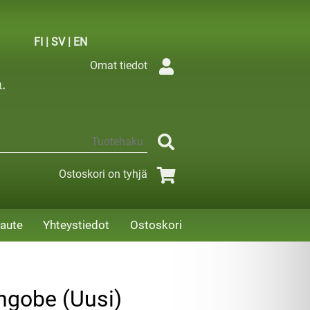
FI
|
SV
|
EN
Omat tiedot
Ostoskori on tyhjä
aute
Yhteystiedot
Ostoskori
ngobe (Uusi)