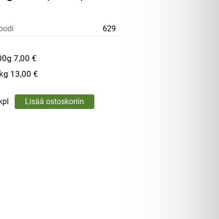
oodi
629
00g
7,00 €
 kg
13,00 €
kpl