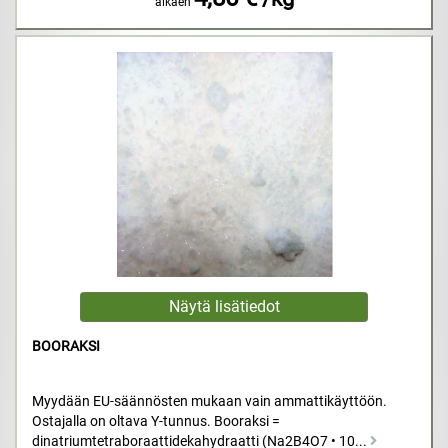
alkaen
BOORAKSI
Myydään EU-säännösten mukaan vain ammattikäyttöön.
Ostajalla on oltava Y-tunnus. Booraksi =
dinatriumtetraboraattidekahydraatti (Na2B4O7 • 10...