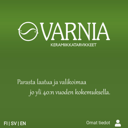
Omat tiedot
FI
|
SV
|
EN