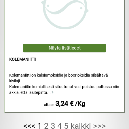
KOLEMANIITTI
Kolemaniitti on kalsiumoksidia ja boorioksidia silsältävä
kivilaji.
Kolemaniitin kemiallisesti sitoutunut vesi poistuu poltossa niin
äkkiä, että lasitepinta...
3,24 €
/Kg
alkaen
<<< 1
2
3
4
5
kaikki
>>>