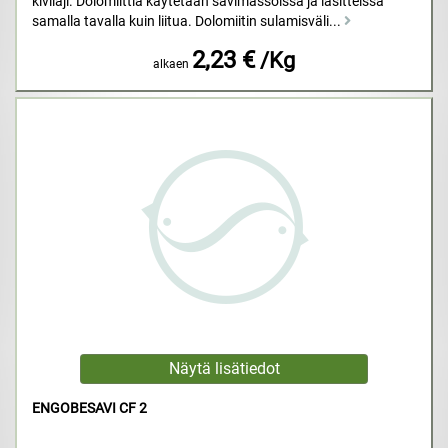
kivilaji. Dolomiittia käytetään savimassoissa ja lasitteissa
samalla tavalla kuin liitua. Dolomiitin sulamisväli...
2,23 €
/Kg
alkaen
ENGOBESAVI CF 2