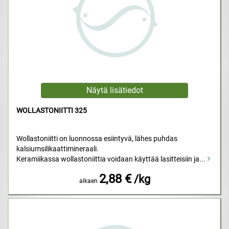
WOLLASTONIITTI 325
Wollastoniitti on luonnossa esiintyvä, lähes puhdas
kalsiumsilikaattimineraali.
Keramiikassa wollastoniittia voidaan käyttää lasitteisiin ja...
2,88 €
/kg
alkaen