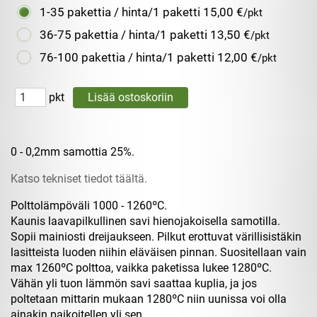
1-35 pakettia / hinta/1 paketti
15,00 €
/pkt
36-75 pakettia / hinta/1 paketti
13,50 €
/pkt
76-100 pakettia / hinta/1 paketti
12,00 €
/pkt
pkt
0 - 0,2mm samottia 25%.
Katso tekniset tiedot täältä.
Polttolämpöväli 1000 - 1260ºC.
Kaunis laavapilkullinen savi hienojakoisella samotilla.
Sopii mainiosti dreijaukseen. Pilkut erottuvat värillisistäkin
lasitteista luoden niihin eläväisen pinnan. Suositellaan vain
max 1260ºC polttoa, vaikka paketissa lukee 1280ºC.
Vähän yli tuon lämmön savi saattaa kuplia, ja jos
poltetaan mittarin mukaan 1280ºC niin uunissa voi olla
ainakin paikoitellen yli sen.