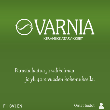
Omat tiedot
FI
|
SV
|
EN