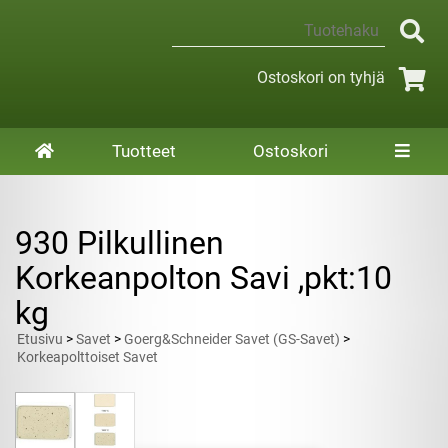
Ostoskori on tyhjä
Tuotteet
Ostoskori
930 Pilkullinen
Korkeanpolton Savi ,pkt:10
kg
Etusivu
>
Savet
>
Goerg&Schneider Savet (GS-Savet)
>
Korkeapolttoiset Savet