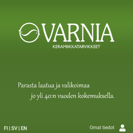
Omat tiedot
FI
|
SV
|
EN