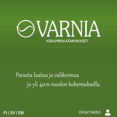
Omat tiedot
FI
|
SV
|
EN