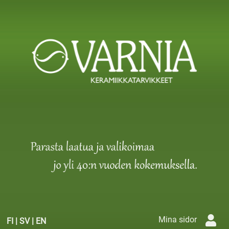
Mina sidor
FI
|
SV
|
EN