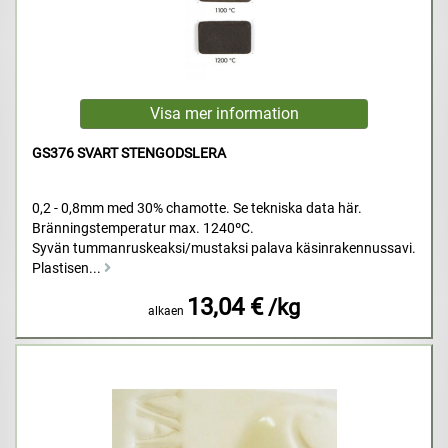
GS376 SVART STENGODSLERA
0,2 - 0,8mm med 30% chamotte. Se tekniska data här.
Bränningstemperatur max. 1240ºC.
Syvän tummanruskeaksi/mustaksi palava käsinrakennussavi.
Plastisen...
13,04 €
/kg
alkaen