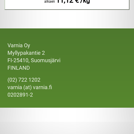
11,12 €
/kg
alkaen
Varnia Oy
Myllypakantie 2
FI-25410, Suomusjärvi
FINLAND
(02) 722 1202
varnia (at) varnia.fi
0202891-2