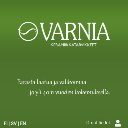
Omat tiedot
FI
|
SV
|
EN