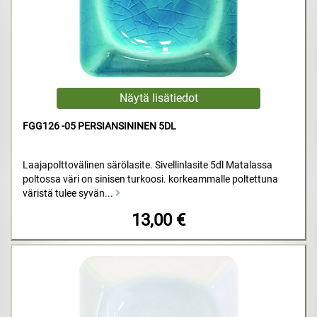
FGG126 -05 PERSIANSININEN 5DL
Laajapolttovälinen särölasite. Sivellinlasite 5dl Matalassa
poltossa väri on sinisen turkoosi. korkeammalle poltettuna
väristä tulee syvän...
13,00 €