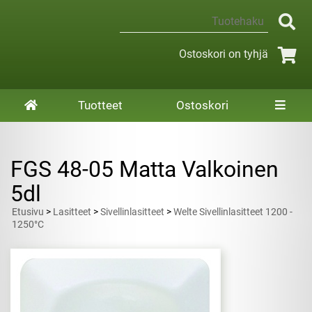
Ostoskori on tyhjä
Tuotteet
Ostoskori
FGS 48-05 Matta Valkoinen
5dl
Etusivu
>
Lasitteet
>
Sivellinlasitteet
>
Welte Sivellinlasitteet 1200 -
1250°C