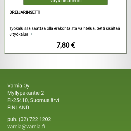
DREIJARINSETTI
Työkaluissa saattaa olla eräkohtaista vaihtelua. Setti sisältää
8 työkalua.
7,80 €
Varnia Oy
Myllypakantie 2
FI-25410, Suomusjärvi
FINLAND
puh. (02) 722 1202
varnia@varnia.fi