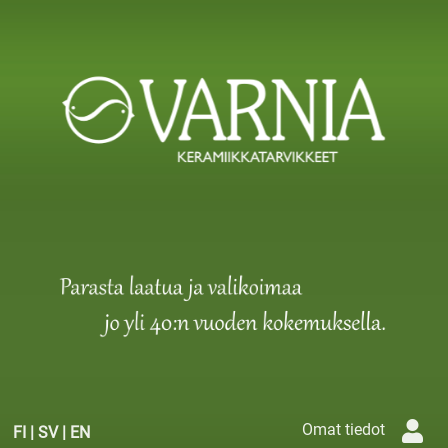
Omat tiedot
FI
|
SV
|
EN