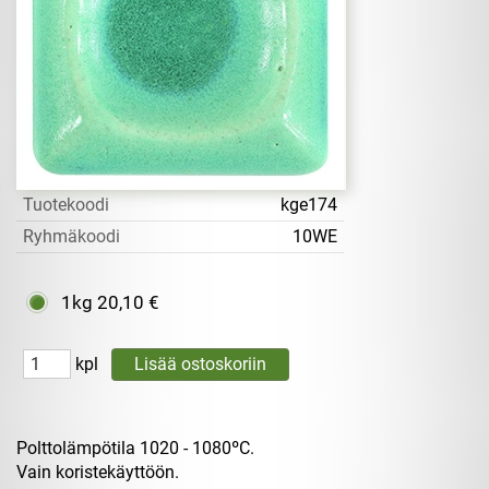
Tuotekoodi
kge174
Ryhmäkoodi
10WE
1kg
20,10 €
kpl
Polttolämpötila 1020 - 1080ºC.
Vain koristekäyttöön.