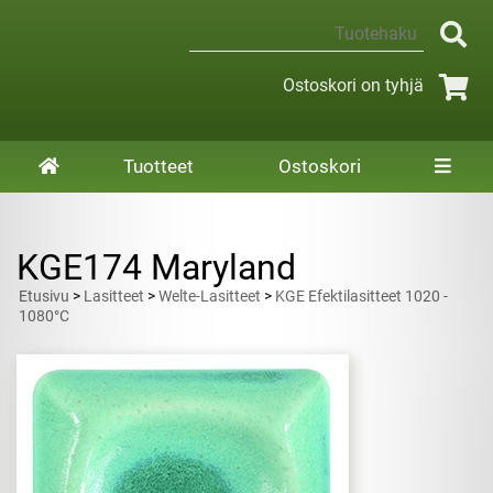
Ostoskori on tyhjä
Tuotteet
Ostoskori
KGE174 Maryland
Etusivu
>
Lasitteet
>
Welte-Lasitteet
>
KGE Efektilasitteet 1020 -
1080°C