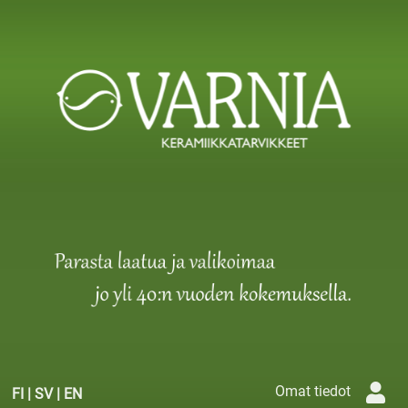
Omat tiedot
FI
|
SV
|
EN