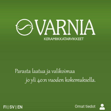
Omat tiedot
FI
|
SV
|
EN