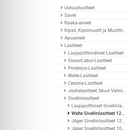
Uutuustuotteet
Savet
Raaka-aineet
Kipsit, Kipsimuotit ja Muottitarvikkeet
Apuaineet
Lasitteet
Laajapolttoväliset Lasitteet
GlasurLabor-Lasitteet
Prodesco-Lasitteet
Welte-Lasitteet
Cerama-Lasitteet
Jauhelasitteet, Muut Valmistajat
Sivellinlasitteet
Laajapolttoiset Sivellinlasitteet
Welte Sivellinlasitteet 1200 - 1250°C
Jäger Sivellinlasitteet 1200 - 1260°C
Jäger Sivellinlasitteet 1020 - 1080°C