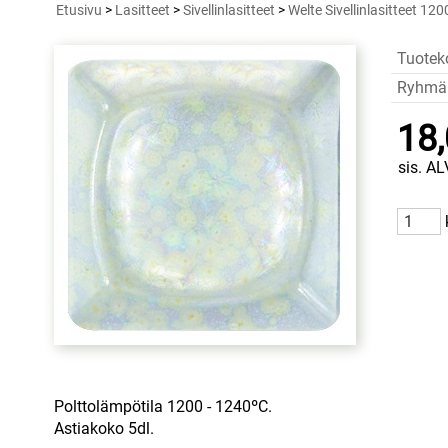
Etusivu
>
Lasitteet
>
Sivellinlasitteet
>
Welte Sivellinlasitteet 12
Tuotek
Ryhmä
18,
sis. AL
Polttolämpötila 1200 - 1240ºC.
Astiakoko 5dl.