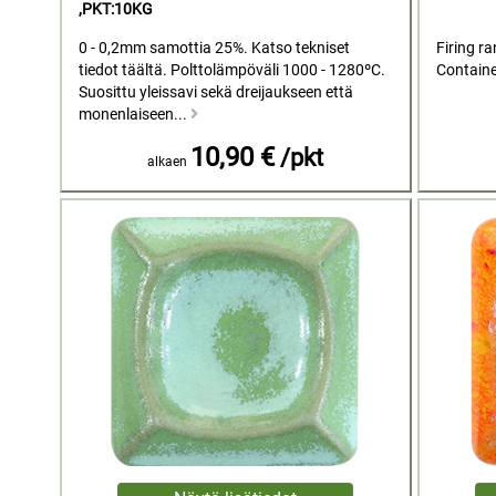
,PKT:10KG
0 - 0,2mm samottia 25%. Katso tekniset
Firing r
tiedot täältä. Polttolämpöväli 1000 - 1280ºC.
Containe
Suosittu yleissavi sekä dreijaukseen että
monenlaiseen...
10,90 €
/pkt
alkaen