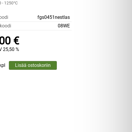
00 - 1250°C
oodi
fgs0451nestlas
koodi
08WE
00 €
V 25,50 %
kpl