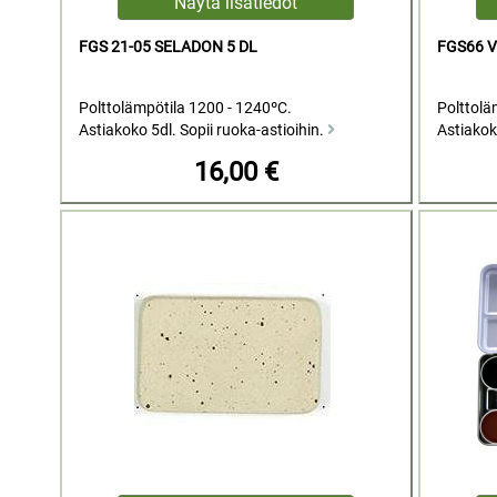
FGS 21-05 SELADON 5 DL
FGS66 V
Polttolämpötila 1200 - 1240ºC.
Polttolä
Astiakoko 5dl. Sopii ruoka-astioihin.
Astiakok
16,00 €