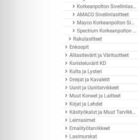
Korkeanpolton Sivellinlasitteet
AMACO Sivellinlasitteet
Mayco Korkeanpolton Sivellinlasitteet
Spectrum Korkeanpolton Sivellinlasitteet
Rakulasitteet
Enkoopit
Alilasitevärit ja Värituotteet
Koristeluvärit KD
Kulta ja Lysteri
Dreijat ja Kavaletit
Uunit ja Uunitarvikkeet
Muut Koneet ja Laitteet
Kirjat ja Lehdet
Käsityökalut ja Muut Tarvikkeet
Leimasimet
Emalityötarvikkeet
Lasimurskat