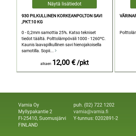
930 PILKULLINEN KORKEANPOLTON SAVI
VÄRINAP
,PKT:10 KG
0 - 0,2mm samottia 25%. Katso tekniset
Polttolä
tiedot täältä. Polttolämpöväli 1000 - 1260ºC.
Kaunis laavapilkullinen savi hienojakoisella
samotilla. Sopii...
12,00 €
/pkt
alkaen
Varnia Oy
puh. (02) 722 1202
Myllypakantie 2
varnia@varnia.fi
FI-25410, Suomusjärvi
Y-tunnus: 0202891-2
FINLAND