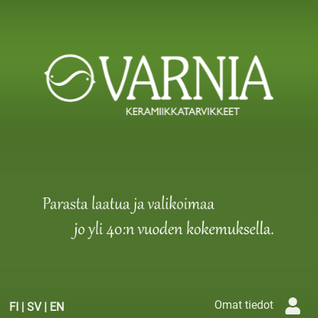
Omat tiedot
FI
|
SV
|
EN