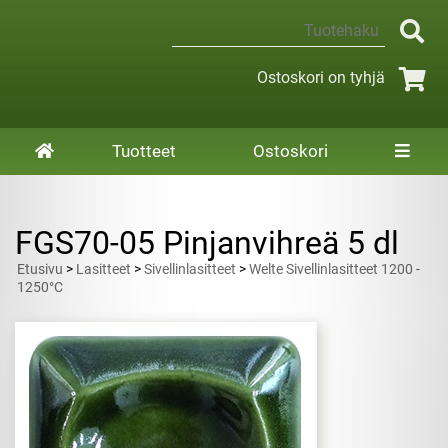
Ostoskori on tyhjä
Tuotteet
Ostoskori
FGS70-05 Pinjanvihreä 5 dl
Etusivu
>
Lasitteet
>
Sivellinlasitteet
>
Welte Sivellinlasitteet 1200 -
1250°C