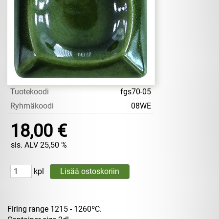
Tuotekoodi
fgs70-05
Ryhmäkoodi
08WE
18,00 €
sis. ALV 25,50 %
kpl
Firing range 1215 - 1260ºC.