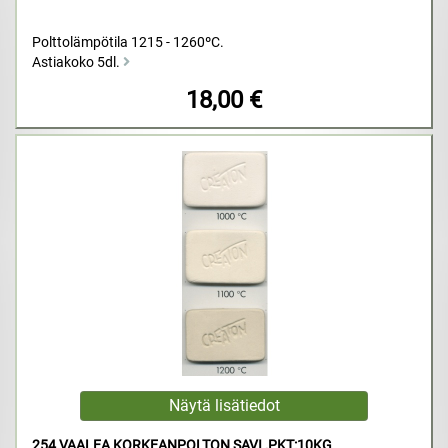
Polttolämpötila 1215 - 1260ºC.
Astiakoko 5dl.
18,00 €
254 VAALEA KORKEANPOLTON SAVI ,PKT:10KG