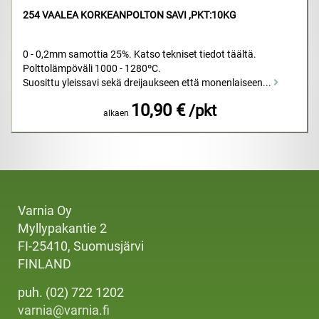
254 VAALEA KORKEANPOLTON SAVI ,PKT:10KG
0 - 0,2mm samottia 25%. Katso tekniset tiedot täältä.
Polttolämpöväli 1000 - 1280ºC.
Suosittu yleissavi sekä dreijaukseen että monenlaiseen...
10,90 €
/pkt
alkaen
Varnia Oy
Myllypakantie 2
FI-25410, Suomusjärvi
FINLAND
puh. (02) 722 1202
varnia@varnia.fi