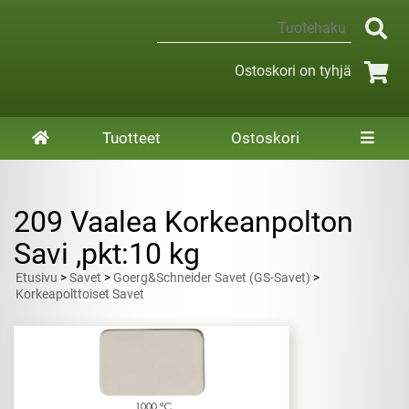
Ostoskori on tyhjä
Tuotteet
Ostoskori
209 Vaalea Korkeanpolton
Savi ,pkt:10 kg
Etusivu
>
Savet
>
Goerg&Schneider Savet (GS-Savet)
>
Korkeapolttoiset Savet