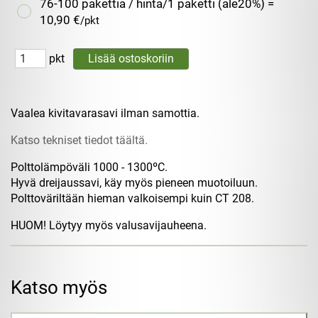
76-100 pakettia / hinta/1 paketti (ale20%) =
10,90 €
/pkt
pkt
Vaalea kivitavarasavi ilman samottia.
Katso tekniset tiedot täältä.
Polttolämpöväli 1000 - 1300ºC.
Hyvä dreijaussavi, käy myös pieneen muotoiluun.
Polttoväriltään hieman valkoisempi kuin CT 208.
HUOM! Löytyy myös valusavijauheena.
Katso myös