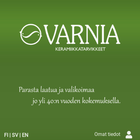
Omat tiedot
FI
|
SV
|
EN