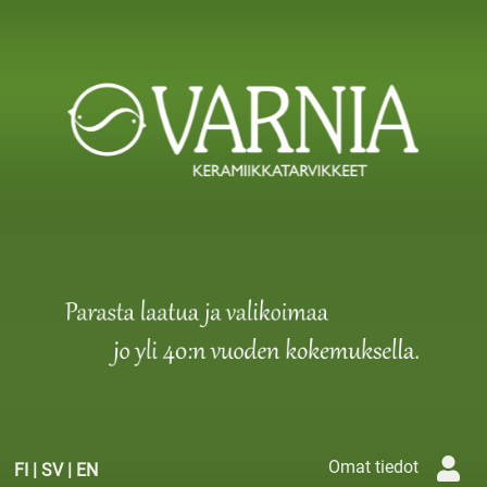
Omat tiedot
FI
|
SV
|
EN