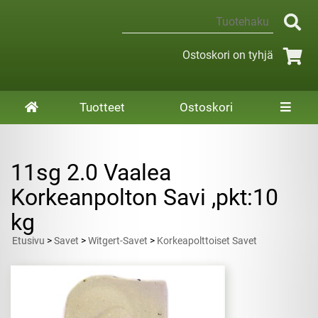
Ostoskori on tyhjä
Tuotteet
Ostoskori
11sg 2.0 Vaalea
Korkeanpolton Savi ,pkt:10
kg
Etusivu
>
Savet
>
Witgert-Savet
>
Korkeapolttoiset Savet