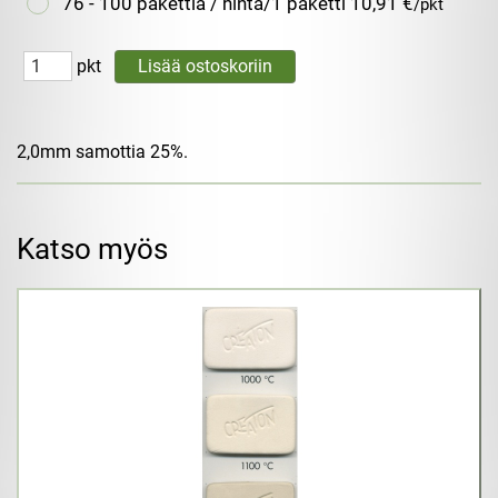
76 - 100 pakettia / hinta/1 paketti
10,91 €
/pkt
pkt
2,0mm samottia 25%.
Katso myös