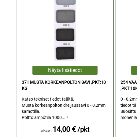
371 MUSTA KORKEANPOLTON SAVI ,PKT:10
254 VA
KG
,PKT:10
Katso tekniset tiedot täältä.
0 - 0,2m
Musta korkeanpolton dreijaussavi 0 - 0,2mm
tiedot t
samotilla.
Suosittu 
Polttolämpötila 1000...
monenlai
14,00 €
/pkt
alkaen