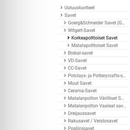
Uutuustuotteet
Savet
Goerg&Schneider Savet (GS-Savet)
Witgert-Savet
Korkeapolttoiset Savet
Matalapolttoiset Savet
Bisbal-savet
VD-Savet
CC-Savet
Potclays- ja Potterycrafts-savet
Muut Savet
Cerama-Savet
Matalanpolton Värilliset Savet
Matalanpolton Vaaleat savet
Dreijaussavet
Rakusavet / Veistosavet
Posliinisavet