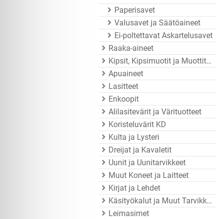
Paperisavet
Valusavet ja Säätöaineet
Ei-poltettavat Askartelusavet
Raaka-aineet
Kipsit, Kipsimuotit ja Muottitarvikkeet
Apuaineet
Lasitteet
Enkoopit
Alilasitevärit ja Värituotteet
Koristeluvärit KD
Kulta ja Lysteri
Dreijat ja Kavaletit
Uunit ja Uunitarvikkeet
Muut Koneet ja Laitteet
Kirjat ja Lehdet
Käsityökalut ja Muut Tarvikkeet
Leimasimet