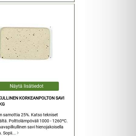
LKULLINEN KORKEANPOLTON SAVI
 KG
m samottia 25%. Katso tekniset
äältä. Polttolämpöväli 1000 - 1260ºC.
avapilkullinen savi hienojakoisella
. Sopii...