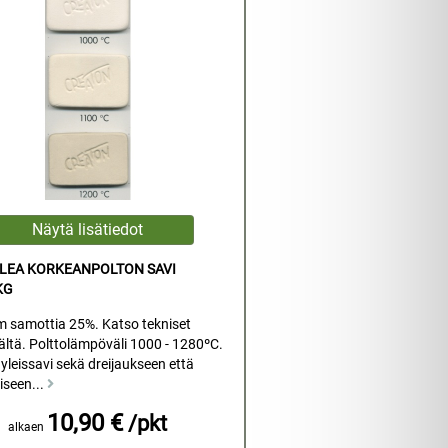
ALEA KORKEANPOLTON SAVI
KG
m samottia 25%. Katso tekniset
äältä. Polttolämpöväli 1000 - 1280ºC.
yleissavi sekä dreijaukseen että
seen...
10,90 €
/pkt
alkaen