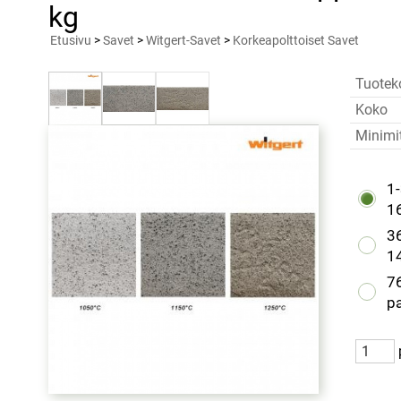
kg
Etusivu
>
Savet
>
Witgert-Savet
>
Korkeapolttoiset Savet
Tuotek
Koko
Minimi
1-
1
36
1
76
pa