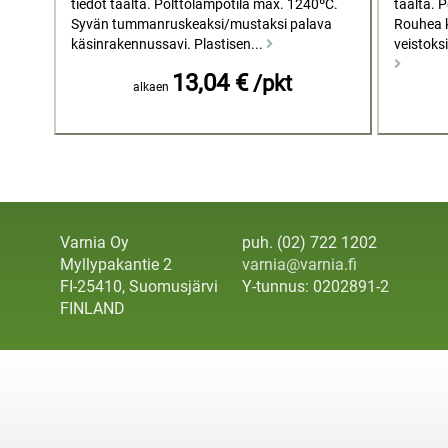
tiedot täältä. Polttolämpötila max. 1240ºC.
täältä. 
Syvän tummanruskeaksi/mustaksi palava
Rouhea k
käsinrakennussavi. Plastisen...
veistoks
13,04 €
/pkt
alkaen
Varnia Oy
puh. (02) 722 1202
Myllypakantie 2
varnia@varnia.fi
FI-25410, Suomusjärvi
Y-tunnus: 0202891-2
FINLAND