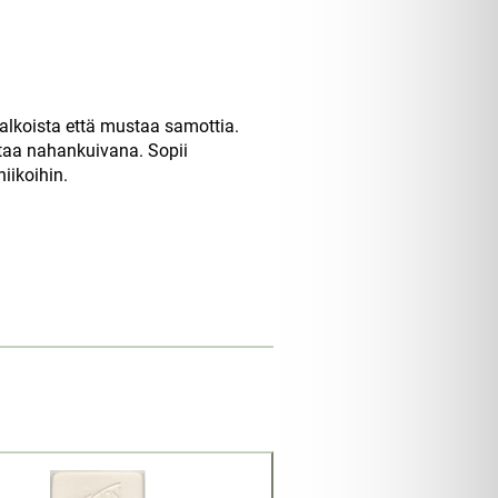
valkoista että mustaa samottia.
ntaa nahankuivana. Sopii
iikoihin.