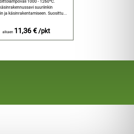
Polttolämpöväli 1000 - 1260ºC.
äsinrakennussavi suuriinkin
iin ja käsinrakentamiseen. Suosittu...
11,36 €
/pkt
alkaen