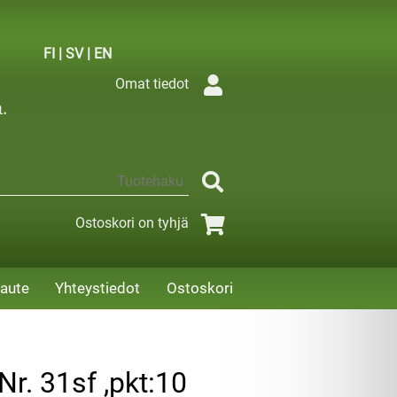
FI
|
SV
|
EN
Omat tiedot
Ostoskori on tyhjä
aute
Yhteystiedot
Ostoskori
Nr. 31sf ,pkt:10