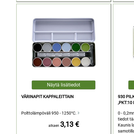
VÄRINAPIT KAPPALEITTAIN
930 PI
,PKT:10
Polttolämpöväli 950 - 1250°C.
0 - 0,2m
tiedot t
3,13 €
Kaunis la
alkaen
samotilla