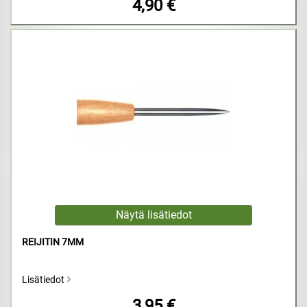
4,90 €
REIJITIN 7MM
Lisätiedot
3,95 €