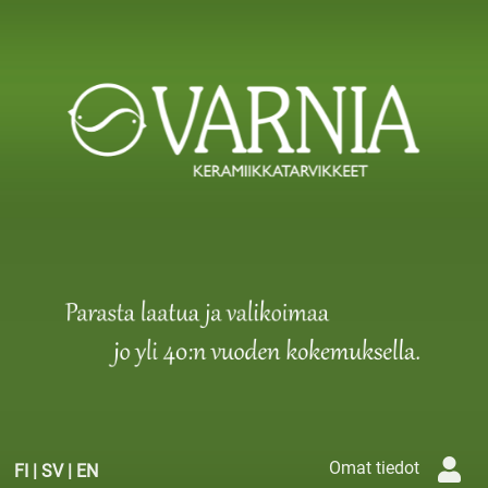
Omat tiedot
FI
|
SV
|
EN