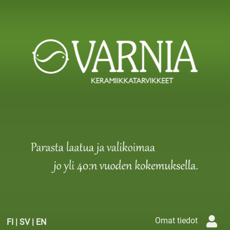
Omat tiedot
FI
|
SV
|
EN