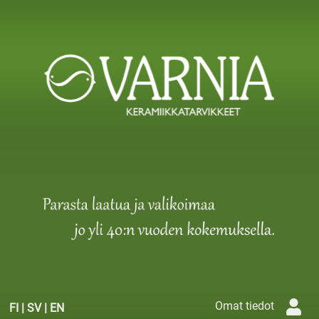
Omat tiedot
FI
|
SV
|
EN