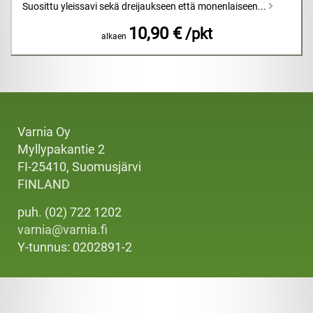
Suosittu yleissavi sekä dreijaukseen että monenlaiseen...
10,90 €
/pkt
alkaen
Varnia Oy
Myllypakantie 2
FI-25410, Suomusjärvi
FINLAND
puh. (02) 722 1202
varnia@varnia.fi
Y-tunnus: 0202891-2