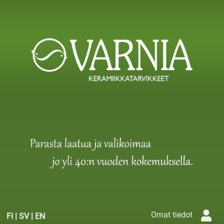
Omat tiedot
FI
|
SV
|
EN