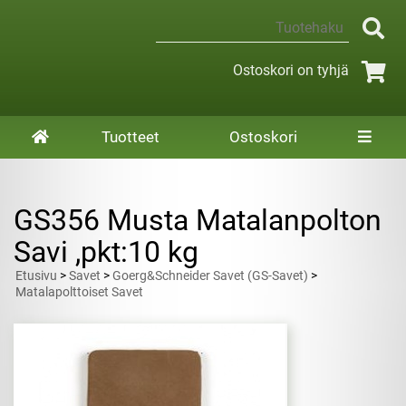
Ostoskori on tyhjä
Tuotteet
Ostoskori
GS356 Musta Matalanpolton
Savi ,pkt:10 kg
Etusivu
>
Savet
>
Goerg&Schneider Savet (GS-Savet)
>
Matalapolttoiset Savet