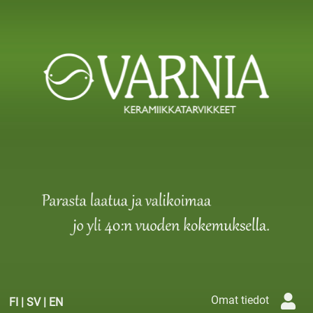
Omat tiedot
FI
|
SV
|
EN