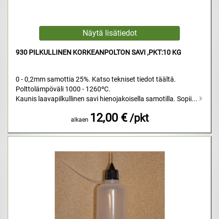
930 PILKULLINEN KORKEANPOLTON SAVI ,PKT:10 KG
0 - 0,2mm samottia 25%. Katso tekniset tiedot täältä.
Polttolämpöväli 1000 - 1260ºC.
Kaunis laavapilkullinen savi hienojakoisella samotilla. Sopii...
12,00 €
/pkt
alkaen