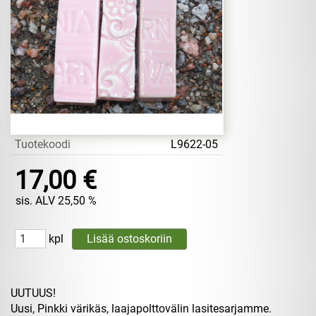
Tuotekoodi
L9622-05
17,00 €
sis. ALV 25,50 %
kpl
UUTUUS!
Uusi, Pinkki värikäs, laajapolttovälin lasitesarjamme.