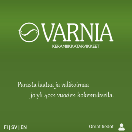
Omat tiedot
FI
|
SV
|
EN