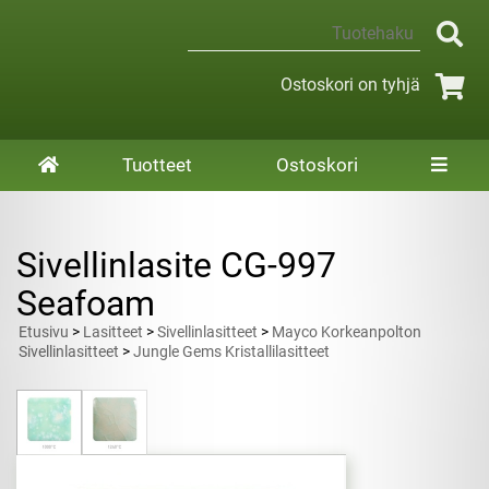
Ostoskori on tyhjä
Tuotteet
Ostoskori
Sivellinlasite CG-997
Seafoam
Etusivu
>
Lasitteet
>
Sivellinlasitteet
>
Mayco Korkeanpolton
Sivellinlasitteet
>
Jungle Gems Kristallilasitteet