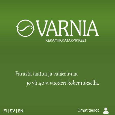
Omat tiedot
FI
|
SV
|
EN