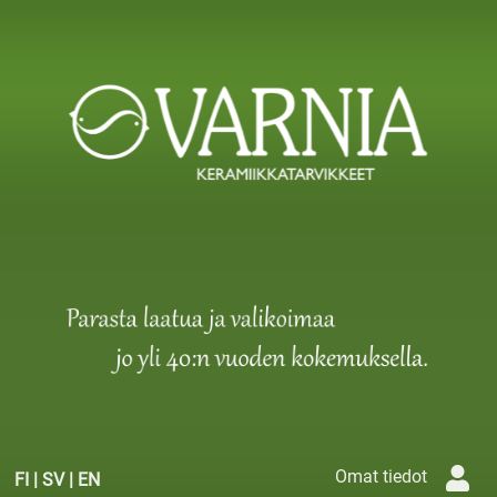
Omat tiedot
FI
|
SV
|
EN