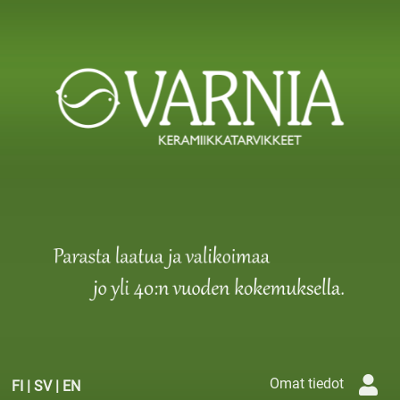
Omat tiedot
FI
|
SV
|
EN