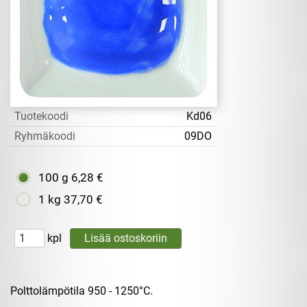
Tuotekoodi
Kd06
Ryhmäkoodi
09DO
100 g
6,28 €
1 kg
37,70 €
kpl
Polttolämpötila 950 - 1250°C.