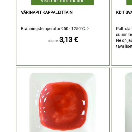
VÄRINAPIT KAPPALEITTAIN
KD 1 SV
Bränningstemperatur 950 - 1250°C.
Polttolä
suunnitel
3,13 €
Ne on ja
alkaen
tavallise