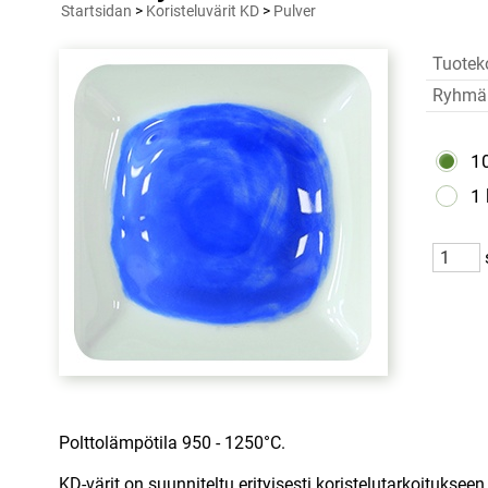
Startsidan
>
Koristeluvärit KD
>
Pulver
Tuotek
Ryhmä
1
1
Polttolämpötila 950 - 1250°C.
KD-värit on suunniteltu erityisesti koristelutarkoitukseen