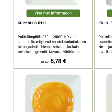
KD 22 RUUSUPUU
KD 13 
Polttolämpötila 950 - 1250°C. KD-värit on
Polttolä
suunniteltu erityisesti koristelutarkoitukseen.
suunnitel
Ne on jauhettu hienojakoisemmiksi kuin
Ne on ja
tavalliset pigmentit. Kuvassa väritön...
tavallise
6,78 €
alkaen