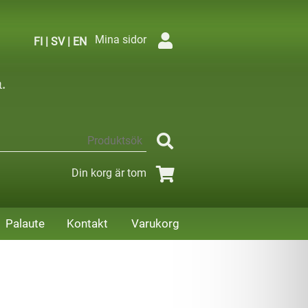
Mina sidor
FI
|
SV
|
EN
Din korg är tom
Palaute
Kontakt
Varukorg