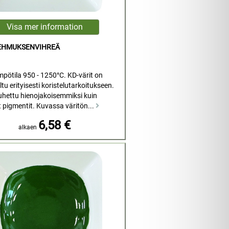
LEHMUKSENVIHREÄ
mpötila 950 - 1250°C. KD-värit on
tu erityisesti koristelutarkoitukseen.
uhettu hienojakoisemmiksi kuin
t pigmentit. Kuvassa väritön...
6,58 €
alkaen