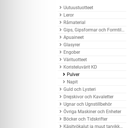
Uutuustuotteet
Leror
Råmaterial
Gips, Gipsformar och Formtillbehör
Apuaineet
Glasyrer
Engober
Värituotteet
Koristeluvärit KD
Pulver
Napit
Guld och Lysteri
Drejskivor och Kavaletter
Ugnar och Ugnstillbehör
Övriga Maskiner och Enheter
Böcker och Tidskrifter
Käsityökalut ja muut tarvikkeet