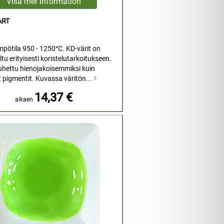
ART
mpötila 950 - 1250°C. KD-värit on
tu erityisesti koristelutarkoitukseen.
uhettu hienojakoisemmiksi kuin
t pigmentit. Kuvassa väritön...
14,37 €
alkaen