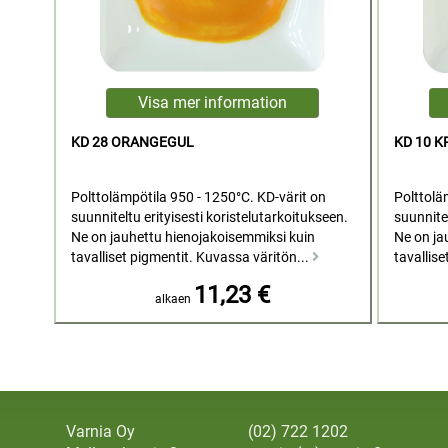
KD 28 ORANGEGUL
KD 10 
Polttolämpötila 950 - 1250°C. KD-värit on
Polttolä
suunniteltu erityisesti koristelutarkoitukseen.
suunnitel
Ne on jauhettu hienojakoisemmiksi kuin
Ne on ja
tavalliset pigmentit. Kuvassa väritön...
tavallise
11,23 €
alkaen
Varnia Oy
(02) 722 1202