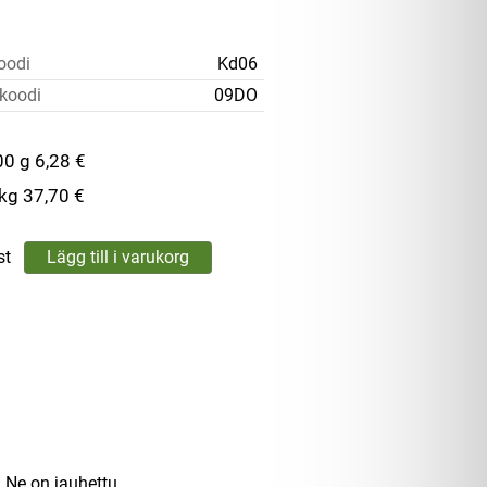
oodi
Kd06
koodi
09DO
00 g
6,28 €
 kg
37,70 €
st
. Ne on jauhettu