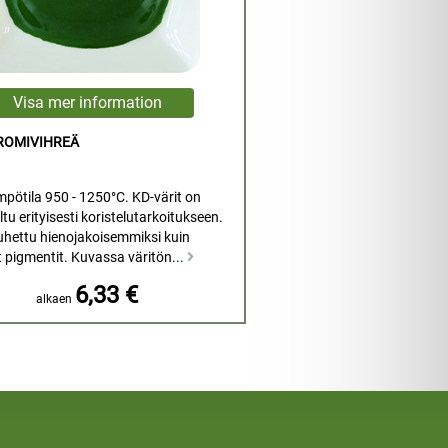
KROMIVIHREÄ
mpötila 950 - 1250°C. KD-värit on
tu erityisesti koristelutarkoitukseen.
uhettu hienojakoisemmiksi kuin
t pigmentit. Kuvassa väritön...
6,33 €
alkaen