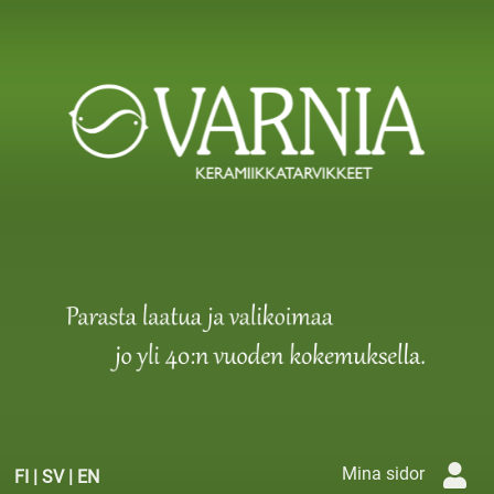
Mina sidor
FI
|
SV
|
EN