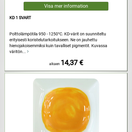
KD 1 SVART
Polttolämpötila 950 - 1250°C. KD-värit on suunniteltu
erityisesti koristelutarkoitukseen. Ne on jauhettu
hienojakoisemmiksi kuin tavalliset pigmentit. Kuvassa
väritön...
14,37 €
alkaen