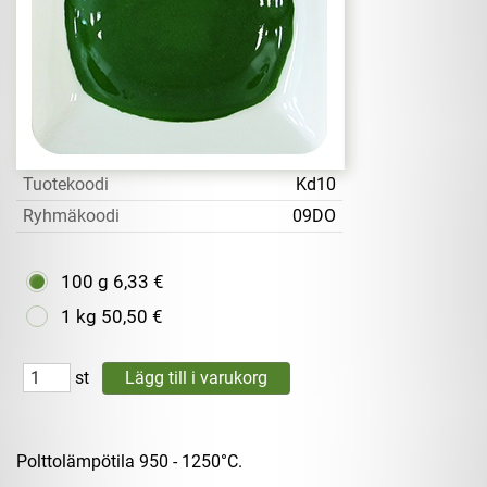
Tuotekoodi
Kd10
Ryhmäkoodi
09DO
100 g
6,33 €
1 kg
50,50 €
st
Polttolämpötila 950 - 1250°C.