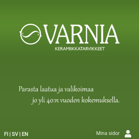
Mina sidor
FI
|
SV
|
EN