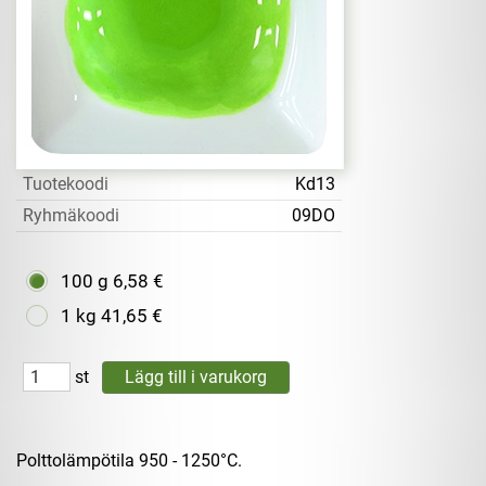
Tuotekoodi
Kd13
Ryhmäkoodi
09DO
100 g
6,58 €
1 kg
41,65 €
st
Polttolämpötila 950 - 1250°C.