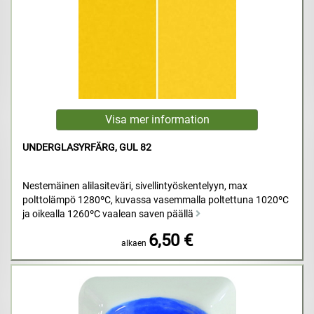
UNDERGLASYRFÄRG, GUL 82
Nestemäinen alilasiteväri, sivellintyöskentelyyn, max
polttolämpö 1280ºC, kuvassa vasemmalla poltettuna 1020ºC
ja oikealla 1260ºC vaalean saven päällä
6,50 €
alkaen