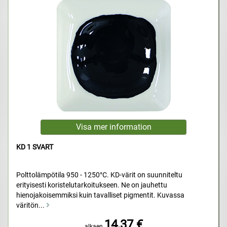
KD 1 SVART
Polttolämpötila 950 - 1250°C. KD-värit on suunniteltu
erityisesti koristelutarkoitukseen. Ne on jauhettu
hienojakoisemmiksi kuin tavalliset pigmentit. Kuvassa
väritön...
14,37 €
alkaen