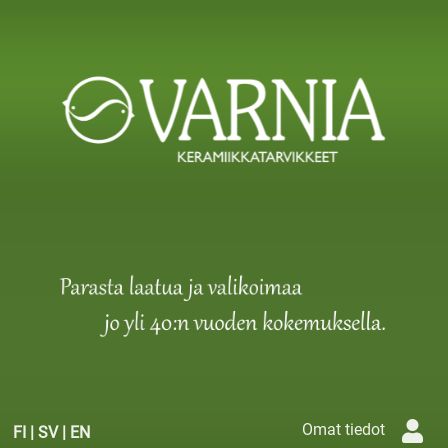
Omat tiedot
FI
|
SV
|
EN