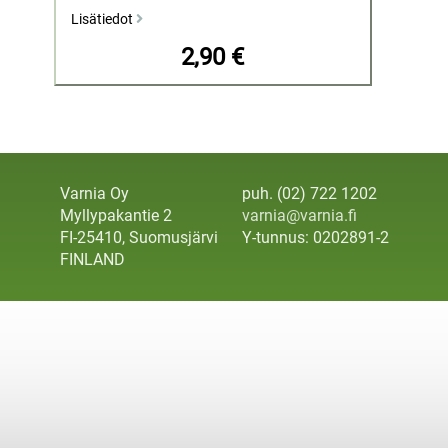
Lisätiedot
2,90 €
Varnia Oy
puh. (02) 722 1202
Myllypakantie 2
varnia@varnia.fi
FI-25410, Suomusjärvi
Y-tunnus: 0202891-2
FINLAND