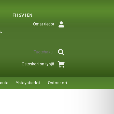
FI
|
SV
|
EN
Omat tiedot
Ostoskori on tyhjä
aute
Yhteystiedot
Ostoskori