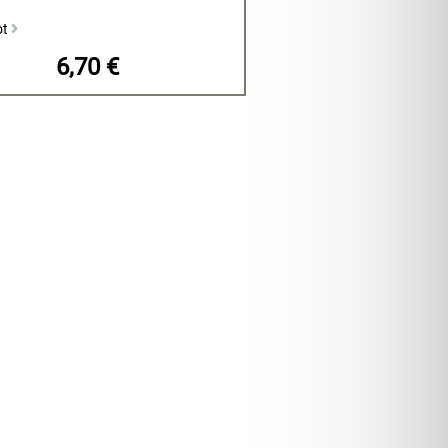
ot
6,70 €