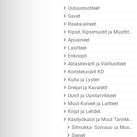
Uutuustuotteet
Savet
Raaka-aineet
Kipsit, Kipsimuotit ja Muottitarvikkeet
Apuaineet
Lasitteet
Enkoopit
Alilasitevärit ja Värituotteet
Koristeluvärit KD
Kulta ja Lysteri
Dreijat ja Kavaletit
Uunit ja Uunitarvikkeet
Muut Koneet ja Laitteet
Kirjat ja Lehdet
Käsityökalut ja Muut Tarvikkeet
Silmukka- Sorvaus- ja Muotoiluraudat
Sienet