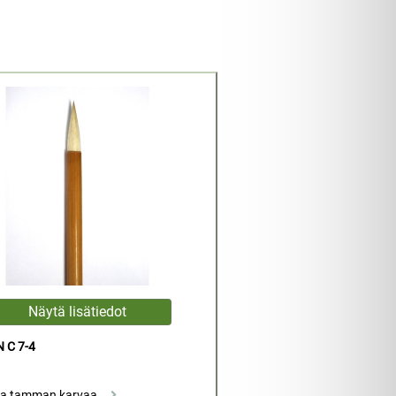
 C 7-4
ja tamman karvaa...