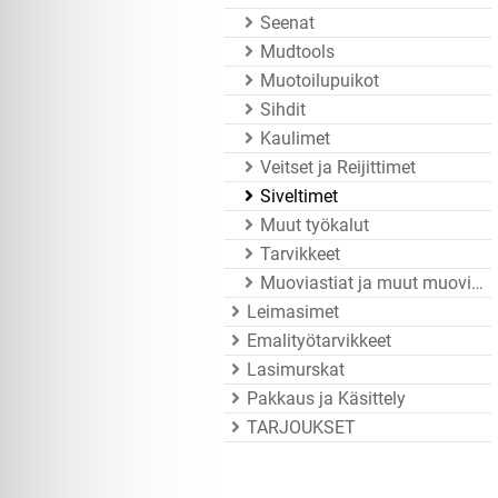
Seenat
Mudtools
Muotoilupuikot
Sihdit
Kaulimet
Veitset ja Reijittimet
Siveltimet
Muut työkalut
Tarvikkeet
Muoviastiat ja muut muovitarvikkeet
Leimasimet
Emalityötarvikkeet
Lasimurskat
Pakkaus ja Käsittely
TARJOUKSET