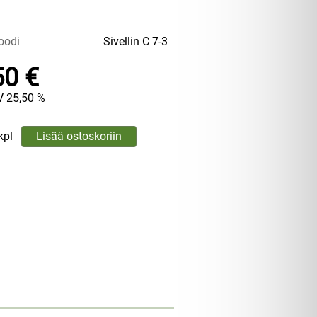
oodi
Sivellin C 7-3
50 €
V 25,50 %
kpl