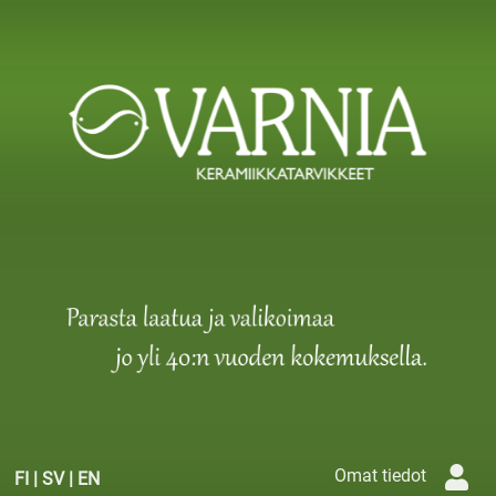
Omat tiedot
FI
|
SV
|
EN