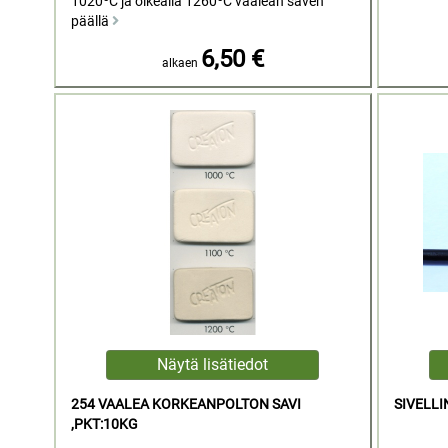
1020ºC ja oikealla 1260ºC vaalean saven
päällä
6,50 €
alkaen
254 VAALEA KORKEANPOLTON SAVI
SIVELLI
,PKT:10KG