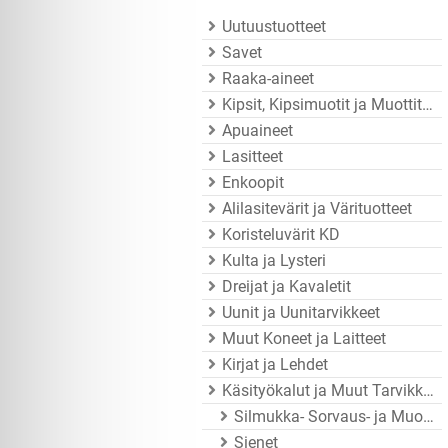
Uutuustuotteet
Savet
Raaka-aineet
Kipsit, Kipsimuotit ja Muottitarvikkeet
Apuaineet
Lasitteet
Enkoopit
Alilasitevärit ja Värituotteet
Koristeluvärit KD
Kulta ja Lysteri
Dreijat ja Kavaletit
Uunit ja Uunitarvikkeet
Muut Koneet ja Laitteet
Kirjat ja Lehdet
Käsityökalut ja Muut Tarvikkeet
Silmukka- Sorvaus- ja Muotoiluraudat
Sienet