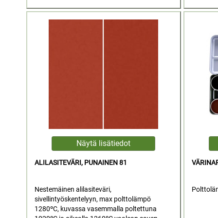
ALILASITEVÄRI, PUNAINEN 81
VÄRINAP
Nestemäinen alilasiteväri,
Polttolä
sivellintyöskentelyyn, max polttolämpö
1280ºC, kuvassa vasemmalla poltettuna