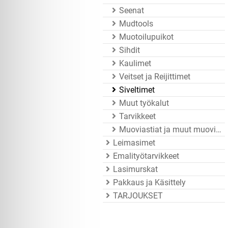
Seenat
Mudtools
Muotoilupuikot
Sihdit
Kaulimet
Veitset ja Reijittimet
Siveltimet
Muut työkalut
Tarvikkeet
Muoviastiat ja muut muovitarvikkeet
Leimasimet
Emalityötarvikkeet
Lasimurskat
Pakkaus ja Käsittely
TARJOUKSET