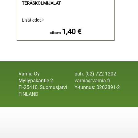
TERÄSKOLMIJALAT
Lisätiedot
1,40 €
alkaen
Varnia Oy
puh. (02) 722 1202
Myllypakantie 2
varnia@varnia.fi
FI-25410, Suomusjärvi
Y-tunnus: 0202891-2
FINLAND