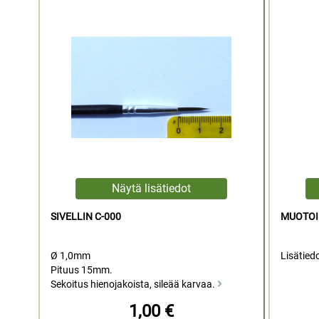
SIVELLIN C-000
MUOTOIL
Ø 1,0mm
Lisätied
Pituus 15mm.
Sekoitus hienojakoista, sileää karvaa.
1,00 €