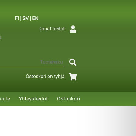
FI
|
SV
|
EN
Omat tiedot
Ostoskori on tyhjä
aute
Yhteystiedot
Ostoskori