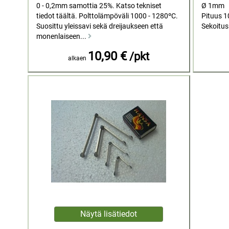
0 - 0,2mm samottia 25%. Katso tekniset
Ø 1mm
tiedot täältä. Polttolämpöväli 1000 - 1280ºC.
Pituus 
Suosittu yleissavi sekä dreijaukseen että
Sekoitus
monenlaiseen...
10,90 €
/pkt
alkaen