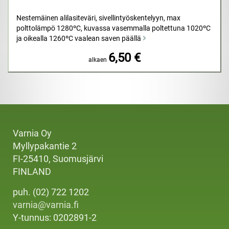
Nestemäinen alilasiteväri, sivellintyöskentelyyn, max
polttolämpö 1280ºC, kuvassa vasemmalla poltettuna 1020ºC
ja oikealla 1260ºC vaalean saven päällä
6,50 €
alkaen
Varnia Oy
Myllypakantie 2
FI-25410, Suomusjärvi
FINLAND
puh. (02) 722 1202
varnia@varnia.fi
Y-tunnus: 0202891-2