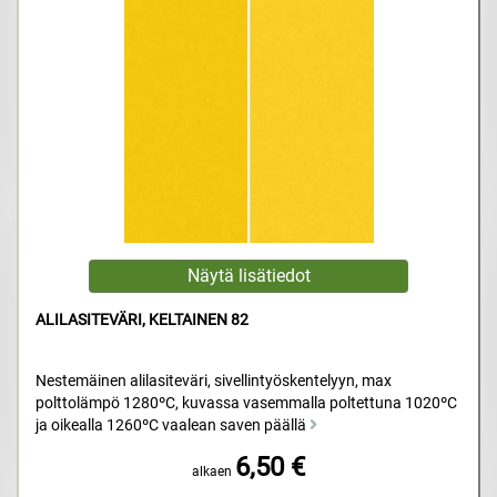
ALILASITEVÄRI, KELTAINEN 82
Nestemäinen alilasiteväri, sivellintyöskentelyyn, max
polttolämpö 1280ºC, kuvassa vasemmalla poltettuna 1020ºC
ja oikealla 1260ºC vaalean saven päällä
6,50 €
alkaen