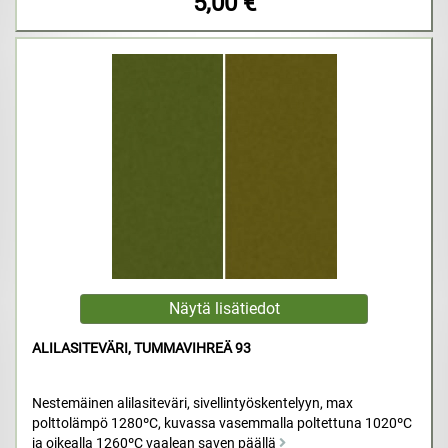
5,00 €
ALILASITEVÄRI, TUMMAVIHREÄ 93
Nestemäinen alilasiteväri, sivellintyöskentelyyn, max
polttolämpö 1280ºC, kuvassa vasemmalla poltettuna 1020ºC
ja oikealla 1260ºC vaalean saven päällä