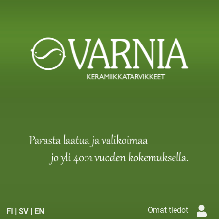
Omat tiedot
FI
|
SV
|
EN