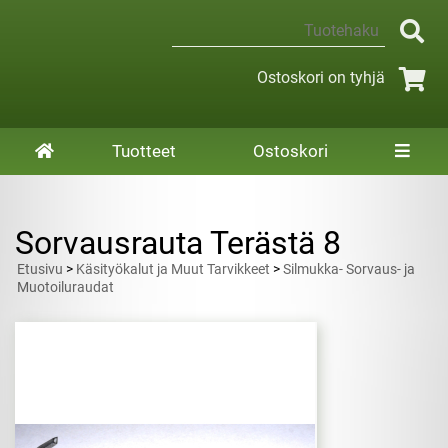
Ostoskori on tyhjä
Tuotteet
Ostoskori
Sorvausrauta Terästä 8
Etusivu
>
Käsityökalut ja Muut Tarvikkeet
>
Silmukka- Sorvaus- ja
Muotoiluraudat