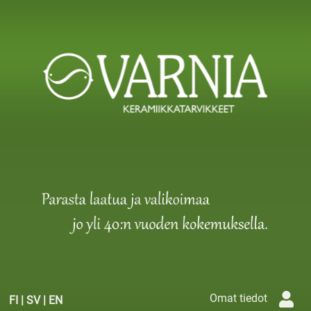
Omat tiedot
FI
|
SV
|
EN