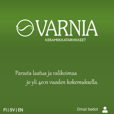
Omat tiedot
FI
|
SV
|
EN