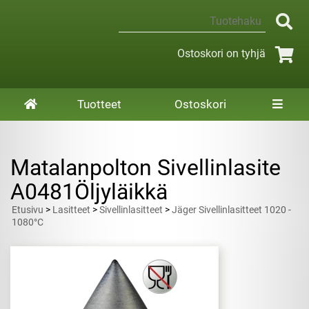
Ostoskori on tyhjä
Tuotteet
Ostoskori
Matalanpolton Sivellinlasite
A0481Öljyläikkä
Etusivu
>
Lasitteet
>
Sivellinlasitteet
>
Jäger Sivellinlasitteet 1020 -
1080°C