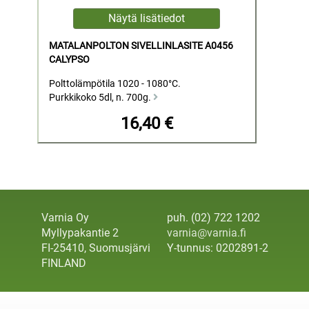
MATALANPOLTON SIVELLINLASITE A0456
CALYPSO
Polttolämpötila 1020 - 1080°C.
Purkkikoko 5dl, n. 700g.
16,40 €
Varnia Oy
puh. (02) 722 1202
Myllypakantie 2
varnia@varnia.fi
FI-25410, Suomusjärvi
Y-tunnus: 0202891-2
FINLAND