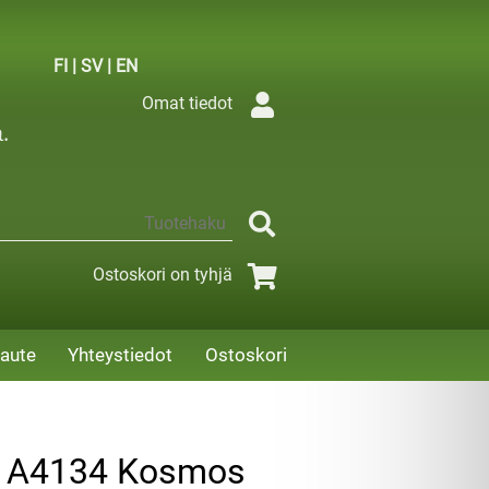
FI
|
SV
|
EN
Omat tiedot
Ostoskori on tyhjä
aute
Yhteystiedot
Ostoskori
te A4134 Kosmos