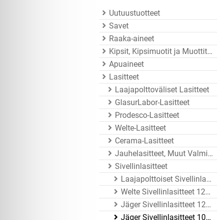
Uutuustuotteet
Savet
Raaka-aineet
Kipsit, Kipsimuotit ja Muottitarvikkeet
Apuaineet
Lasitteet
Laajapolttoväliset Lasitteet
GlasurLabor-Lasitteet
Prodesco-Lasitteet
Welte-Lasitteet
Cerama-Lasitteet
Jauhelasitteet, Muut Valmistajat
Sivellinlasitteet
Laajapolttoiset Sivellinlasitteet
Welte Sivellinlasitteet 1200 - 1250°C
Jäger Sivellinlasitteet 1200 - 1260°C
Jäger Sivellinlasitteet 1020 - 1080°C