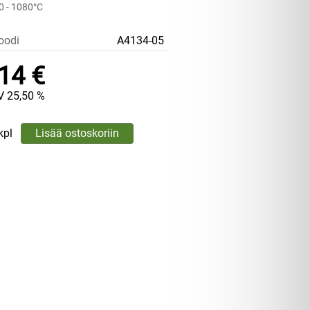
20 - 1080°C
oodi
A4134-05
14 €
V 25,50 %
kpl