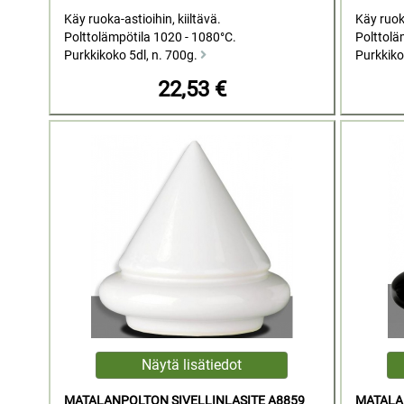
Käy ruoka-astioihin, kiiltävä.
Käy ruoka
Polttolämpötila 1020 - 1080°C.
Polttolä
Purkkikoko 5dl, n. 700g.
Purkkiko
22,53 €
MATALANPOLTON SIVELLINLASITE A8859
MATALA