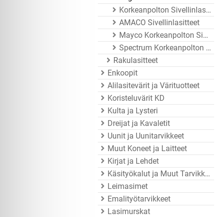
Korkeanpolton Sivellinlasitteet
AMACO Sivellinlasitteet
Mayco Korkeanpolton Sivellinlasitteet
Spectrum Korkeanpolton Sivellinlasitteet
Rakulasitteet
Enkoopit
Alilasitevärit ja Värituotteet
Koristeluvärit KD
Kulta ja Lysteri
Dreijat ja Kavaletit
Uunit ja Uunitarvikkeet
Muut Koneet ja Laitteet
Kirjat ja Lehdet
Käsityökalut ja Muut Tarvikkeet
Leimasimet
Emalityötarvikkeet
Lasimurskat