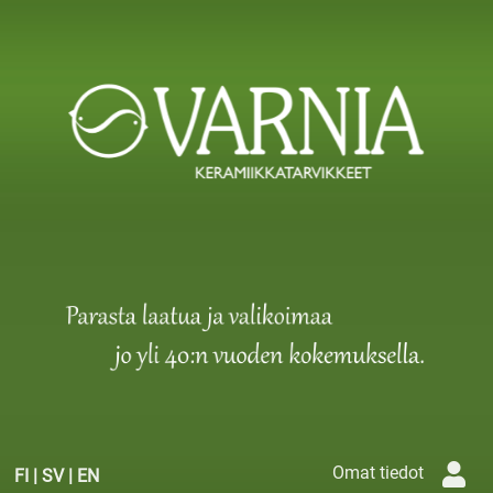
Omat tiedot
FI
|
SV
|
EN