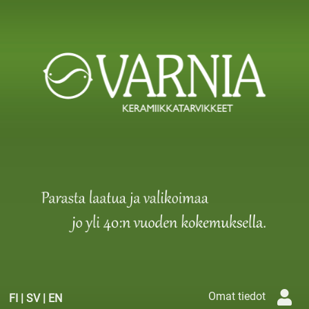
Omat tiedot
FI
|
SV
|
EN