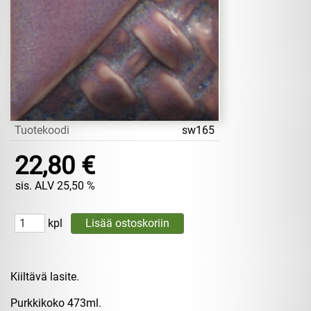
Tuotekoodi
sw165
22,80 €
sis. ALV 25,50 %
kpl
Kiiltävä lasite.
Purkkikoko 473ml.