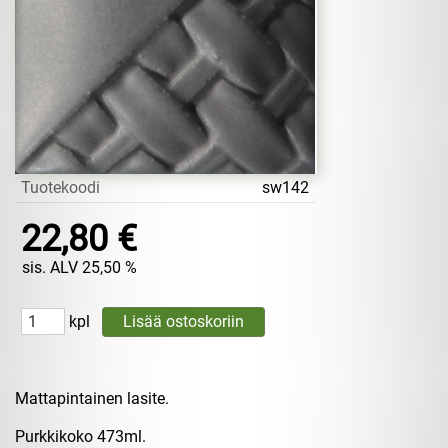
Tuotekoodi
sw142
22,80 €
sis. ALV 25,50 %
kpl
Mattapintainen lasite.
Purkkikoko 473ml.