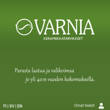
Omat tiedot
FI
|
SV
|
EN