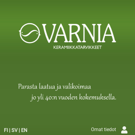
Omat tiedot
FI
|
SV
|
EN