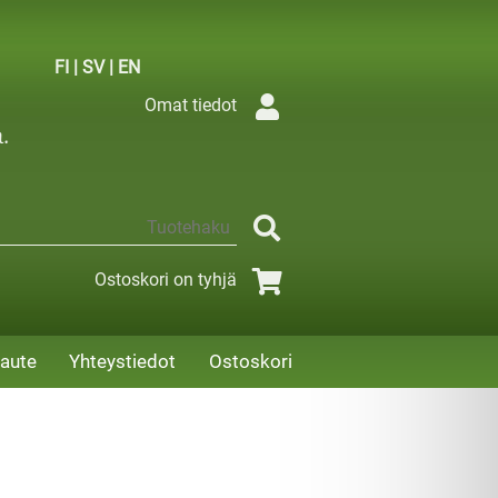
FI
|
SV
|
EN
Omat tiedot
Ostoskori on tyhjä
aute
Yhteystiedot
Ostoskori