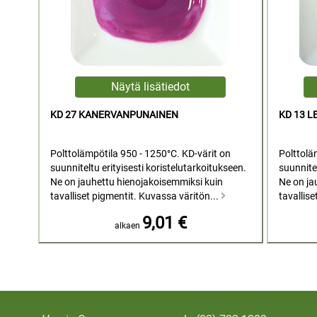
KD 27 KANERVANPUNAINEN
KD 13 
Polttolämpötila 950 - 1250°C. KD-värit on
Polttolä
suunniteltu erityisesti koristelutarkoitukseen.
suunnitel
Ne on jauhettu hienojakoisemmiksi kuin
Ne on ja
tavalliset pigmentit. Kuvassa väritön...
tavallise
9,01 €
alkaen