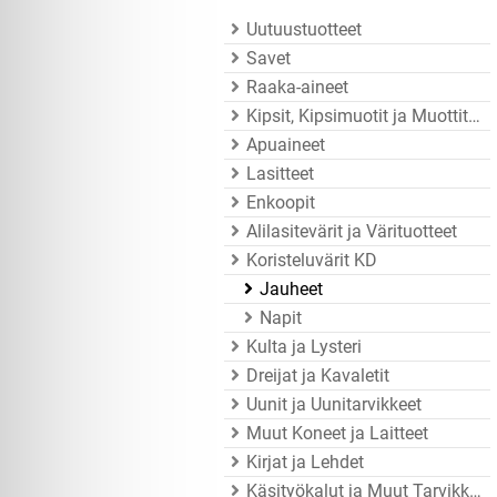
Uutuustuotteet
Savet
Raaka-aineet
Kipsit, Kipsimuotit ja Muottitarvikkeet
Apuaineet
Lasitteet
Enkoopit
Alilasitevärit ja Värituotteet
Koristeluvärit KD
Jauheet
Napit
Kulta ja Lysteri
Dreijat ja Kavaletit
Uunit ja Uunitarvikkeet
Muut Koneet ja Laitteet
Kirjat ja Lehdet
Käsityökalut ja Muut Tarvikkeet