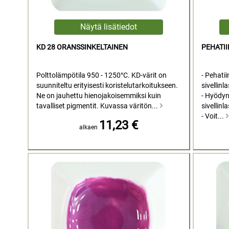
KD 28 ORANSSINKELTAINEN
PEHATII
Polttolämpötila 950 - 1250°C. KD-värit on
- Pehatii
suunniteltu erityisesti koristelutarkoitukseen.
sivellinla
Ne on jauhettu hienojakoisemmiksi kuin
- Hyödyn
tavalliset pigmentit. Kuvassa väritön...
sivellinla
- Voit...
11,23 €
alkaen