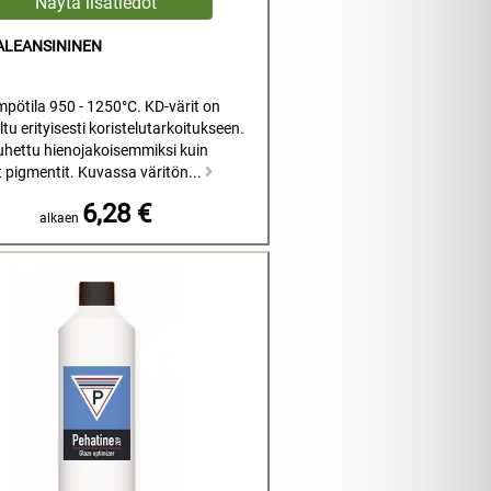
ALEANSININEN
mpötila 950 - 1250°C. KD-värit on
tu erityisesti koristelutarkoitukseen.
uhettu hienojakoisemmiksi kuin
t pigmentit. Kuvassa väritön...
6,28 €
alkaen