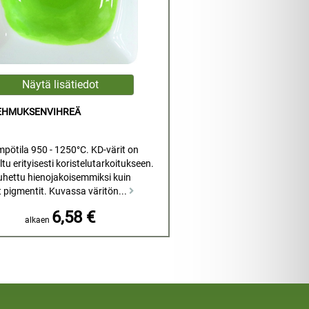
LEHMUKSENVIHREÄ
mpötila 950 - 1250°C. KD-värit on
tu erityisesti koristelutarkoitukseen.
uhettu hienojakoisemmiksi kuin
t pigmentit. Kuvassa väritön...
6,58 €
alkaen