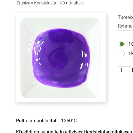
Etusivu
>
Koristeluvärit KD
>
Jauheet
Tuotek
Ryhmä
1
1
Polttolämpötila 950 - 1250°C.
KD-värit on suunniteltu erityisesti koristelutarkoitukseen