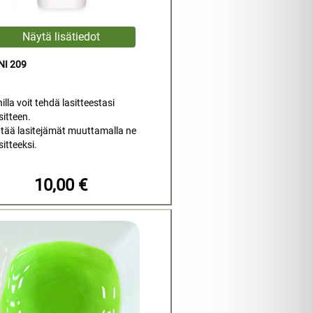
NI 209
nilla voit tehdä lasitteestasi
sitteen.
tää lasitejämät muuttamalla ne
sitteeksi.
10,00 €