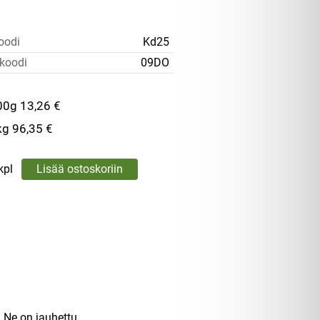
oodi
Kd25
koodi
09DO
00g
13,26 €
kg
96,35 €
kpl
. Ne on jauhettu