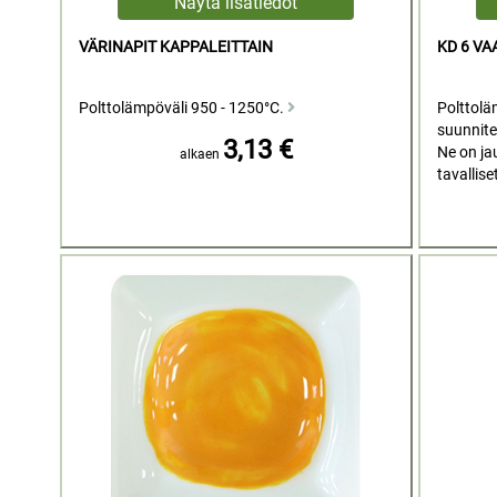
VÄRINAPIT KAPPALEITTAIN
KD 6 VA
Polttolämpöväli 950 - 1250°C.
Polttolä
suunnitel
3,13 €
Ne on ja
alkaen
tavallise