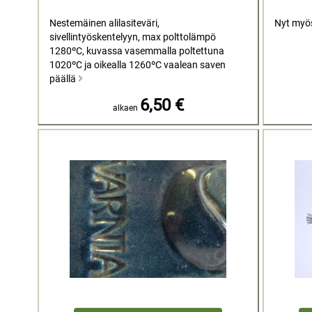
Nestemäinen alilasiteväri,
Nyt myö
sivellintyöskentelyyn, max polttolämpö
1280ºC, kuvassa vasemmalla poltettuna
1020ºC ja oikealla 1260ºC vaalean saven
päällä
6,50 €
alkaen