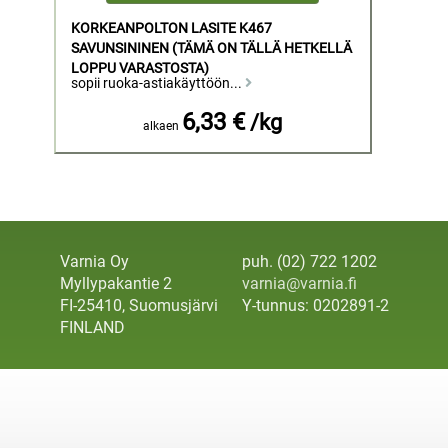
KORKEANPOLTON LASITE K467
SAVUNSININEN (TÄMÄ ON TÄLLÄ HETKELLÄ
LOPPU VARASTOSTA)
sopii ruoka-astiakäyttöön...
6,33 €
/kg
alkaen
Varnia Oy
puh. (02) 722 1202
Myllypakantie 2
varnia@varnia.fi
FI-25410, Suomusjärvi
Y-tunnus: 0202891-2
FINLAND