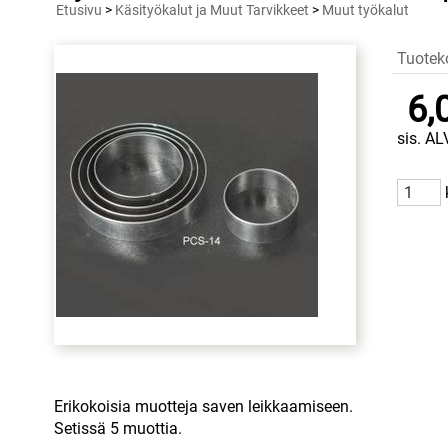
Etusivu
>
Käsityökalut ja Muut Tarvikkeet
>
Muut työkalut
Tuotek
6,
sis. AL
Erikokoisia muotteja saven leikkaamiseen.
Setissä 5 muottia.