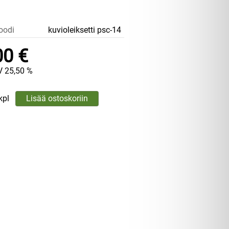
oodi
kuvioleiksetti psc-14
00 €
V 25,50 %
kpl