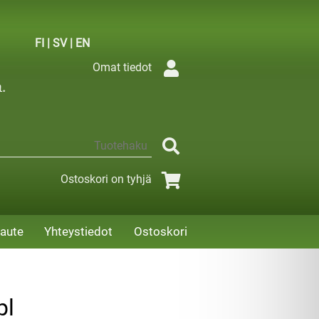
FI
|
SV
|
EN
Omat tiedot
Ostoskori on tyhjä
aute
Yhteystiedot
Ostoskori
pl