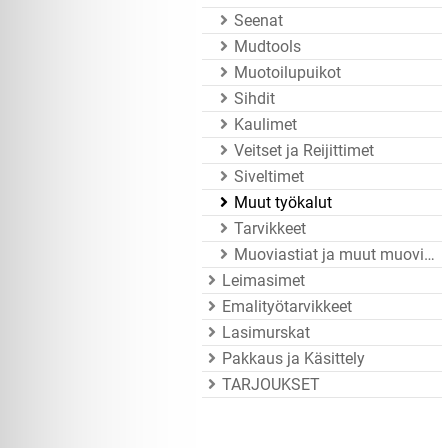
Seenat
Mudtools
Muotoilupuikot
Sihdit
Kaulimet
Veitset ja Reijittimet
Siveltimet
Muut työkalut
Tarvikkeet
Muoviastiat ja muut muovitarvikkeet
Leimasimet
Emalityötarvikkeet
Lasimurskat
Pakkaus ja Käsittely
TARJOUKSET