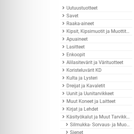
Uutuustuotteet
Savet
Raaka-aineet
Kipsit, Kipsimuotit ja Muottitarvikkeet
Apuaineet
Lasitteet
Enkoopit
Alilasitevärit ja Värituotteet
Koristeluvärit KD
Kulta ja Lysteri
Dreijat ja Kavaletit
Uunit ja Uunitarvikkeet
Muut Koneet ja Laitteet
Kirjat ja Lehdet
Käsityökalut ja Muut Tarvikkeet
Silmukka- Sorvaus- ja Muotoiluraudat
Sienet