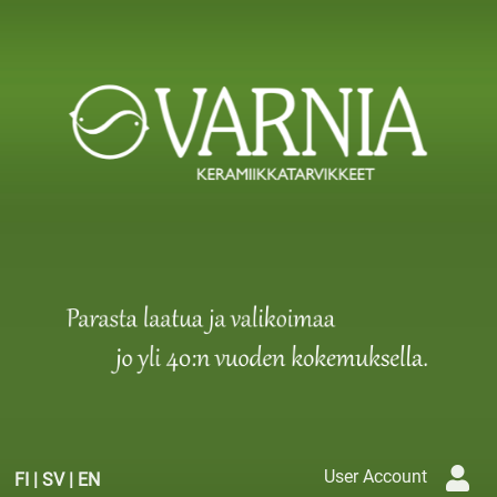
User Account
FI
|
SV
|
EN