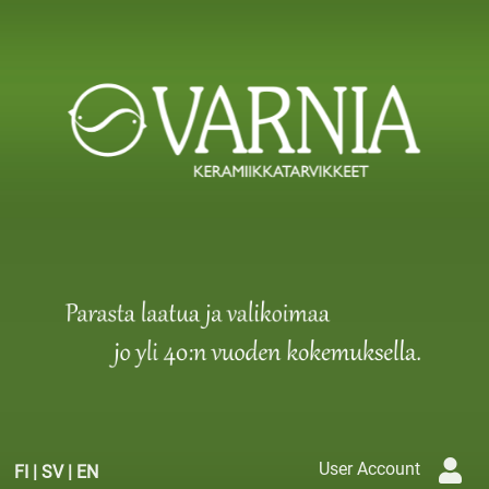
User Account
FI
|
SV
|
EN