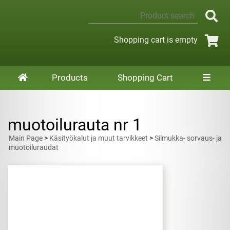
Shopping cart is empty
Products
Shopping Cart
muotoilurauta nr 1
Main Page
>
Käsityökalut ja muut tarvikkeet
>
Silmukka- sorvaus- ja
muotoiluraudat