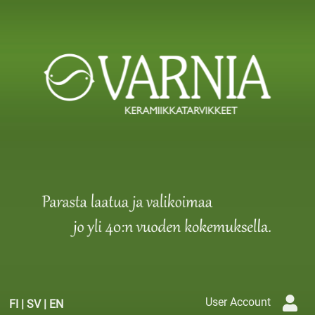
User Account
FI
|
SV
|
EN