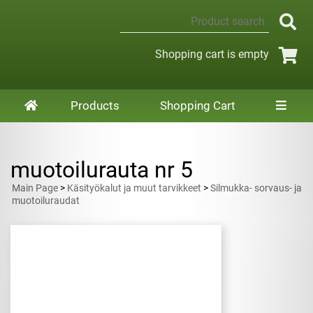
Shopping cart is empty
Products
Shopping Cart
muotoilurauta nr 5
Main Page
>
Käsityökalut ja muut tarvikkeet
>
Silmukka- sorvaus- ja
muotoiluraudat