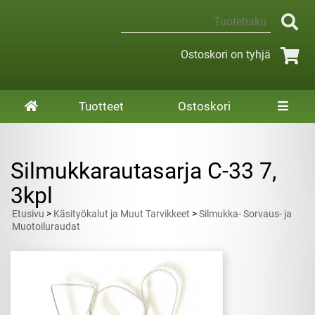
Ostoskori on tyhjä
Tuotteet
Ostoskori
Silmukkarautasarja C-33 7,
3kpl
Etusivu
>
Käsityökalut ja Muut Tarvikkeet
>
Silmukka- Sorvaus- ja
Muotoiluraudat