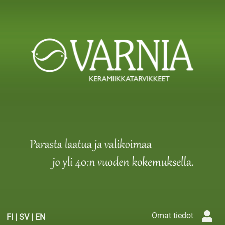
Omat tiedot
FI
|
SV
|
EN