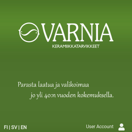
User Account
FI
|
SV
|
EN