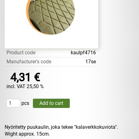
Product code
kaulpf4716
Manufacturer's code
17se
4,31 €
incl. VAT 25,50 %
pcs
Nyöritetty puukaulin, joka tekee "kalaverkkokuviota".
Wight approx. 15cm.