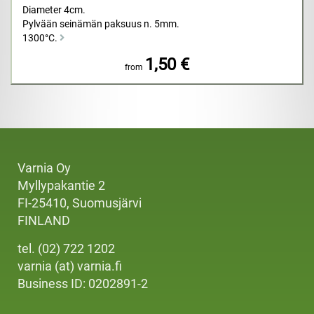
Diameter 4cm.
Pylvään seinämän paksuus n. 5mm.
1300°C.
1,50 €
from
Varnia Oy
Myllypakantie 2
FI-25410, Suomusjärvi
FINLAND
tel. (02) 722 1202
varnia (at) varnia.fi
Business ID: 0202891-2