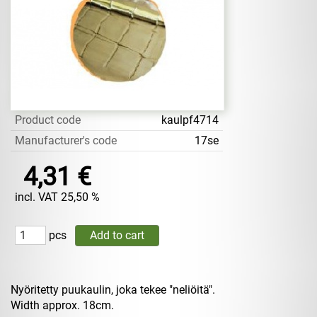
Product code
kaulpf4714
Manufacturer's code
17se
4,31 €
incl. VAT 25,50 %
pcs
Nyöritetty puukaulin, joka tekee "neliöitä".
Width approx. 18cm.