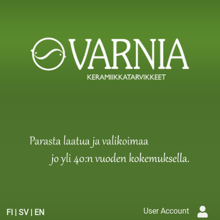
User Account
FI
|
SV
|
EN